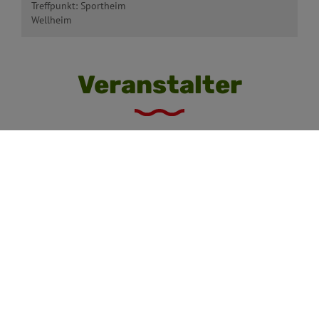
Treffpunkt: Sportheim
Wellheim
Veranstalter
SpVgg Wellheim-Konstein
Schutterstraße 5A
91809 Wellheim
08427 99110
E-Mail
Website