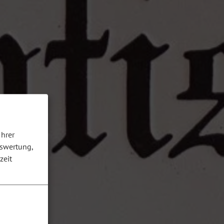
Ihrer
uswertung,
zeit