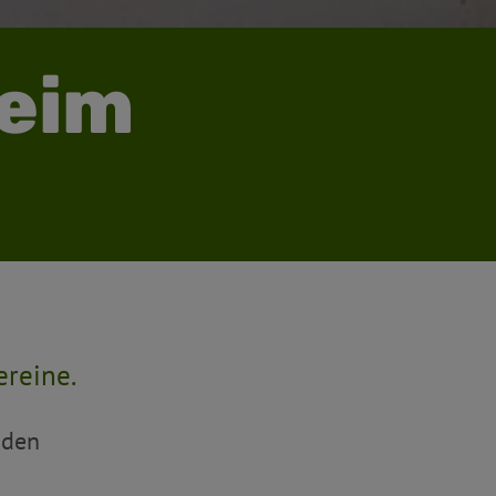
heim
ereine.
 den