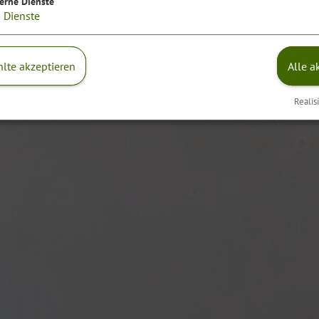
erne Dienste
2
Dienste
lte akzeptieren
Alle a
Realis