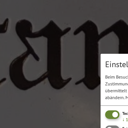
Einste
Beim Besuch
Zustimmung 
übermittelt
abändern.
M
Te
↓