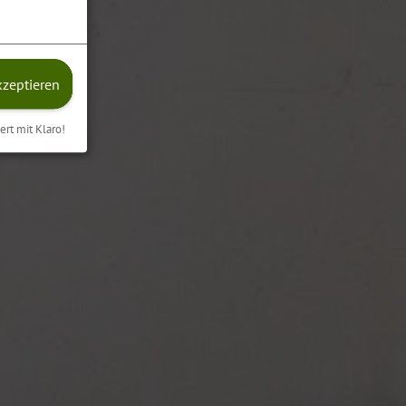
kzeptieren
iert mit Klaro!