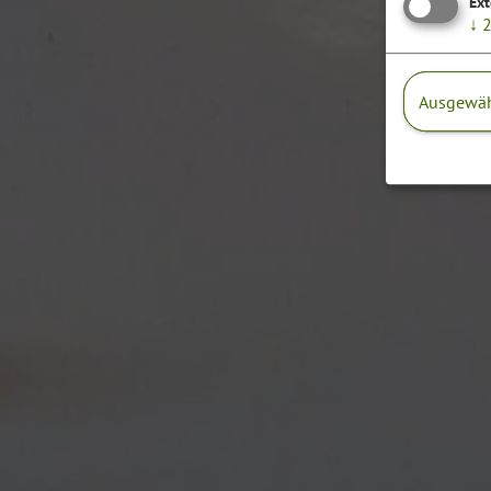
Ext
↓
Ausgewäh