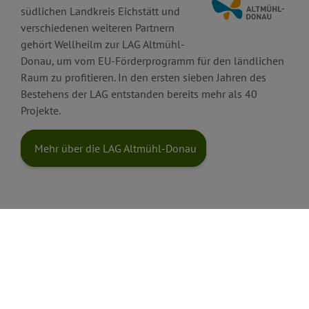
südlichen Landkreis Eichstätt und
verschiedenen weiteren Partnern
gehört Wellheilm zur LAG Altmühl-
Donau, um vom EU-Förderprogramm für den ländlichen
Raum zu profitieren. In den ersten sieben Jahren des
Bestehens der LAG entstanden bereits mehr als 40
Projekte.
Mehr über die LAG Altmühl-Donau
Forstzweckverband Altmühltal
Als erster Verband seiner Art in der Region pflegt der
Forstzweckverband Altmühltal insgesamt gut 1.800
Hektar Wald. Gemeinsam können die Beteiligten die