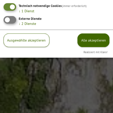
Technisch notwendige Cookies
(immer erforderlich)
↓
1
Dienst
Externe Dienste
↓
2
Dienste
Ausgewählte akzeptieren
Alle akzeptieren
Realisiert mit Klaro!