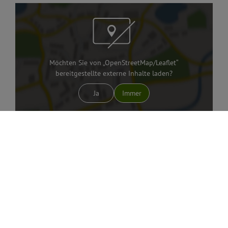
Möchten Sie von „OpenStreetMap/Leaflet“
bereitgestellte externe Inhalte laden?
Ja
Immer
Tourismusverein Urdonautal-Wellheim
Burgstraße, 7
91809 Wellheim
0151 50598836
Vom Wellheimer Marktplatz führen die
markierten Wanderwege 1 oder 5 in ca. einer halben