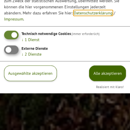
zum Zweck der statistischen Auswertung, übermittelt werden. Sie
können die hier vorgenommenen Einstellungen jederzeit
abändern.
Mehr dazu erfahren Sie hier:
Datenschutzerklärung
/
Impressum
.
Technisch notwendige Cookies
(immer erforderlich)
↓
1
Dienst
Externe Dienste
↓
2
Dienste
Ausgewählte akzeptieren
Alle akzeptieren
Realisiert mit Klaro!