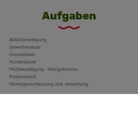
Aufgaben
Abfallbeseitigung
Gewerbesteuer
Grundsteuer
Hundesteuer
Müllbeseitigung - Müllgebühren
Problemmüll
Vermögenserfassung und -bewertung