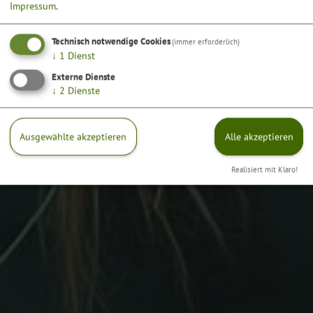
Impressum
.
Technisch notwendige Cookies
(immer erforderlich)
↓
1
Dienst
Externe Dienste
↓
2
Dienste
Ausgewählte akzeptieren
Alle akzeptieren
Realisiert mit Klaro!