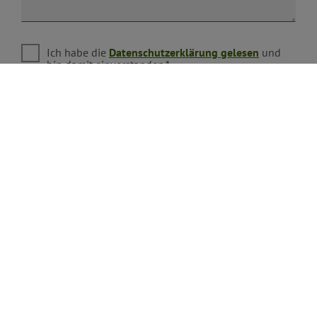
Ich habe die
Datenschutzerklärung gelesen
und
bin damit einverstanden.*
*) Pflichtfeld
Absenden
Eine Kopie dieser E-Mail wird an Ihre Adresse verschickt.