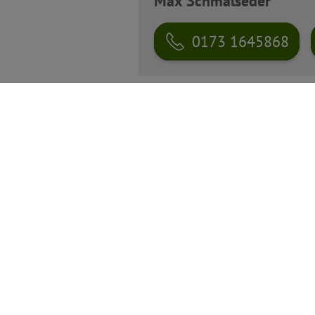
Max Schmalseder
0173 1645868
Alle
Abwasser-Lexikon