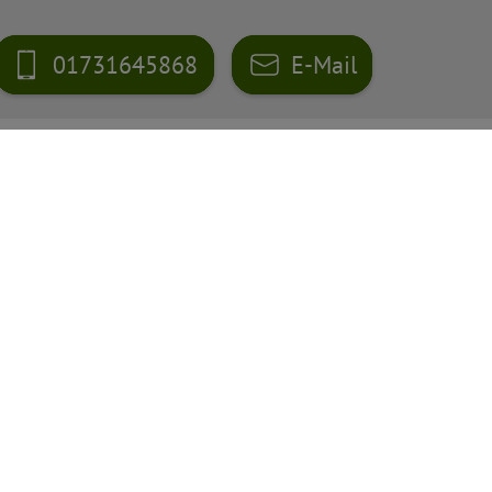
01731645868
E-Mail
s zum Thema Abw