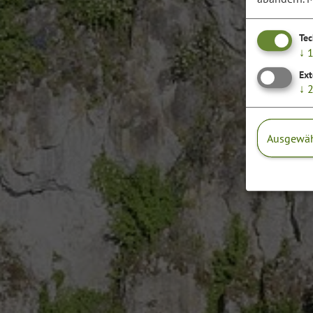
Te
↓
Ext
↓
Ausgewäh