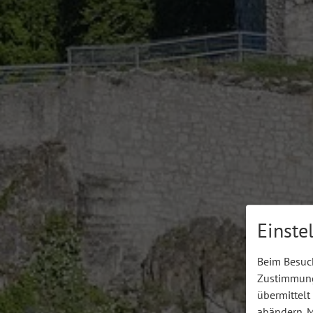
Einste
Beim Besuch
Zustimmung 
übermittelt
abändern.
M