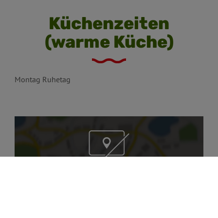
Küchenzeiten
(warme Küche)
Montag Ruhetag
Möchten Sie von „OpenStreetMap/Leaflet“
bereitgestellte externe Inhalte laden?
Ja
Immer